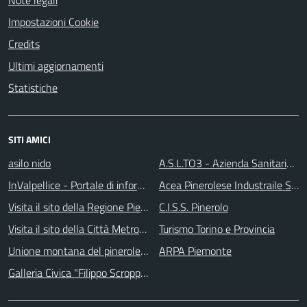
Note legali
Impostazioni Cookie
Credits
Ultimi aggiornamenti
Statistiche
SITI AMICI
asilo nido
A.S.L.TO3 - Azienda Sanitaria Lo
InValpellice - Portale di informazione turstica
Acea Pinerolese Industraile SpA
Visita il sito della Regione Piemonte
C.I.S.S. Pinerolo
Visita il sito della Città Metropolitanda di Torino
Turismo Torino e Provincia
Unione montana del pinerolese
ARPA Piemonte
Galleria Civica "Filippo Scroppo"