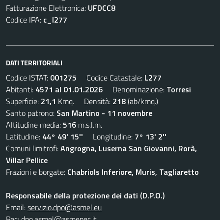
Fatturazione Elettronica:
UFDCC8
Codice IPA:
c_l277
DATI TERRITORIALI
Codice ISTAT:
001275
Codice Catastale:
L277
Abitanti:
4571 al 01.01.2026
Denominazione:
Torresi
Superficie:
21,1
Kmq. Densità:
218
(ab/kmq.)
Santo patrono:
San Martino - 11 novembre
Altitudine media:
516
m.s.l.m.
Latitudine:
44° 49' 15''
Longitudine:
7° 13' 2''
Comuni limitrofi:
Angrogna, Luserna San Giovanni, Rorà,
Villar Pellice
Frazioni e borgate:
Chabriols Inferiore, Muris, Tagliaretto
Responsabile della protezione dei dati (D.P.O.)
Email:
servizio.dpo@asmel.eu
Pec:
dpo.asmel@asmepec.it